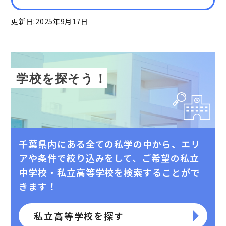
更新⽇:2025年9⽉17⽇
学校を探そう！
千葉県内にある全ての私学の中から、エリ
アや条件で絞り込みをして、
ご希望の私⽴
中学校・私⽴⾼等学校を検索することがで
きます！
私立高等学校を探す