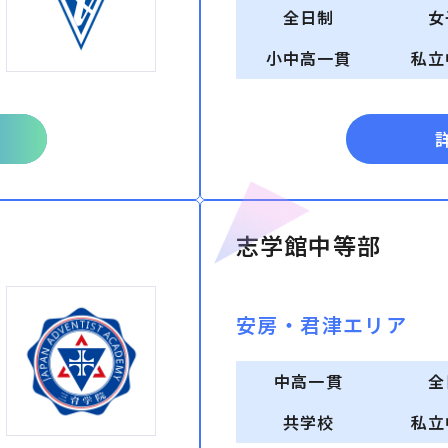
全日制
女
小中高一貫
私立
志学館中等部
安房・君津エリア
中高一貫
全
共学校
私立