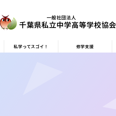
⼀般社団法⼈
千葉県私⽴中学⾼等学校協
私学ってスゴイ！
修学支援