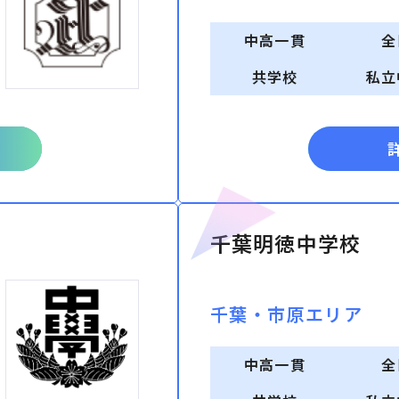
中高一貫
全
共学校
私立
千葉明徳中学校
千葉・市原エリア
中高一貫
全