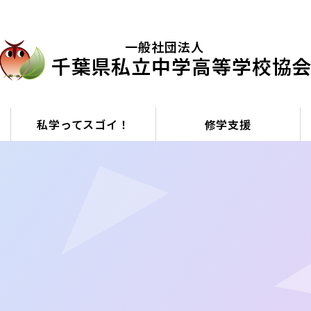
⼀般社団法⼈
千葉県私⽴中学⾼等学校協
私学ってスゴイ！
修学支援