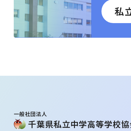
私
⼀般社団法⼈
千葉県私⽴中学⾼等学校協