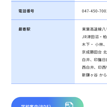
電話番号
047-450-700
最寄駅
東葉高速線八
JR津田沼・
木下・ 小林
京成勝田台 
白井、印旛日
西白井、印西
新鎌ヶ谷 か
学校案内(PDF)