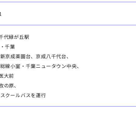
1
千代緑が丘駅
柏・千葉
、新京成薬園台、京成八千代台、
北総線小室・千葉ニュータウン中央、
医大前
牧の原、
らスクールバスを運行