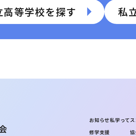
立高等学校を探す
私
お知らせ
私学ってス
会
修学支援
協