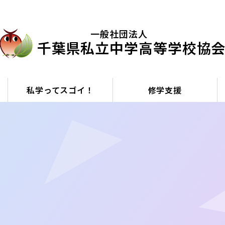
⼀般社団法⼈
千葉県私⽴中学⾼等学校協
私学ってスゴイ！
修学支援