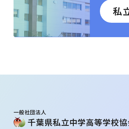
私
⼀般社団法⼈
千葉県私⽴中学⾼等学校協