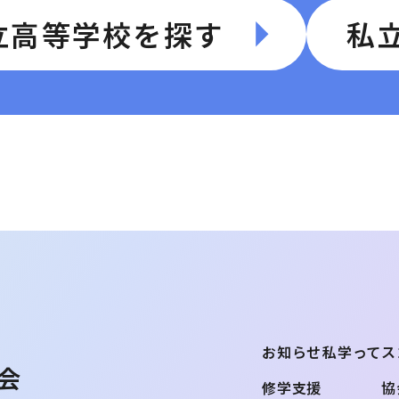
立高等学校を探す
私
お知らせ
私学ってス
会
修学支援
協