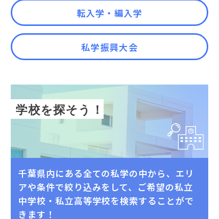
転入学・編入学
私学振興大会
学校を探そう！
千葉県内にある全ての私学の中から、エリ
アや条件で絞り込みをして、
ご希望の私⽴
中学校・私⽴⾼等学校を検索することがで
きます！