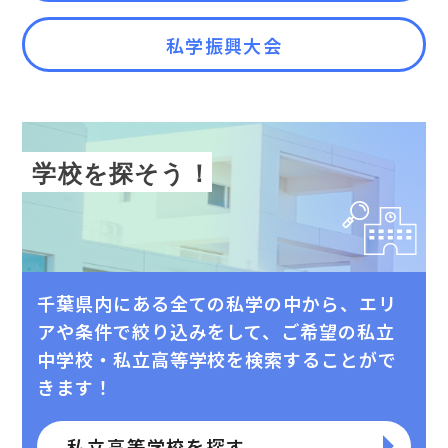
私学振興大会
学校を探そう！
千葉県内にある全ての私学の中から、エリ
アや条件で絞り込みをして、
ご希望の私⽴
中学校・私⽴⾼等学校を検索することがで
きます！
私立高等学校を探す